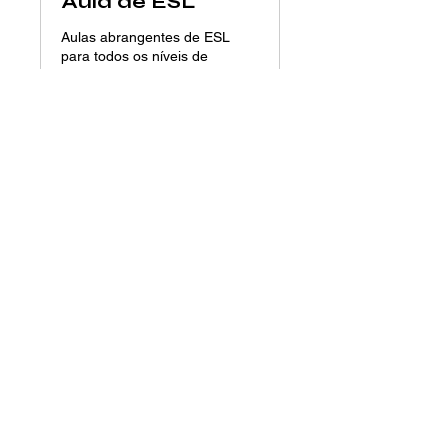
Aula de ESL
Aulas abrangentes de ESL
para todos os níveis de
proficiência
Carregando os dias...
90
US$ 90
Dólares
americanos
Agendar
Siga-nos!