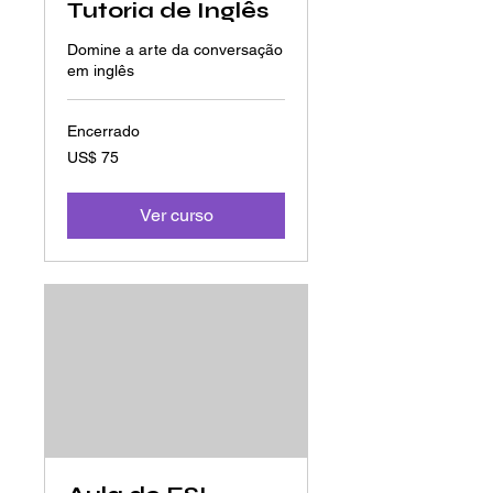
Tutoria de Inglês
Domine a arte da conversação
em inglês
Encerrado
75
US$ 75
Dólares
americanos
Ver curso