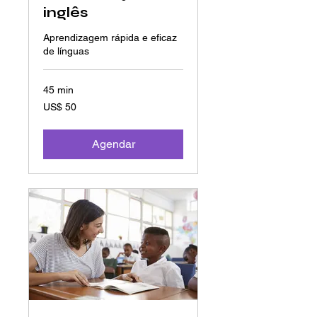
inglês
Aprendizagem rápida e eficaz
de línguas
45 min
50
US$ 50
Dólares
americanos
Agendar