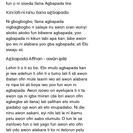
fun ọ ni ṣiṣẹda Ilana Agbapada tirẹ.
Kini lati ni ninu Ilana agbapada
Ni gbogbogbo, Ilana agbapada
nigbagbogbo n ṣalaye iru awọn ọran wọnyi:
akoko akoko fun bibeere agbapada; yoo
agbapada ni kikun tabi apa kan; labẹ awọn
ipo wo ni alabara yoo gba agbapada; ati Elo
siwaju sii.
Agbapada Afihan - awọn ipilẹ
Lehin ti o ti sọ bẹ, Eto imulo agbapada kan
jẹ iwe adehun ti ofin ti o tumọ lati fi idi awọn
ibatan ofin mulẹ laarin iwọ ati awọn alabara
rẹ nipa bii ati boya iwọ yoo fun wọn ni
agbapada. Awọn iṣowo ori ayelujara ti n ta
awọn ọja ni igba miiran (da lori awọn ofin
agbegbe ati ilana) lati ṣafihan eto imulo
ipadabọ ọja wọn ati eto imupadabọ. Ni diẹ
ninu awọn sakani, eyi nilo lati le ni ibamu
pẹlu awọn ofin aabo olumulo. O tun le ṣe
iranlọwọ fun ọ lati yago fun awọn ẹtọ ofin
lati ọdọ awọn alabara ti ko ni itẹlọrun pẹlu