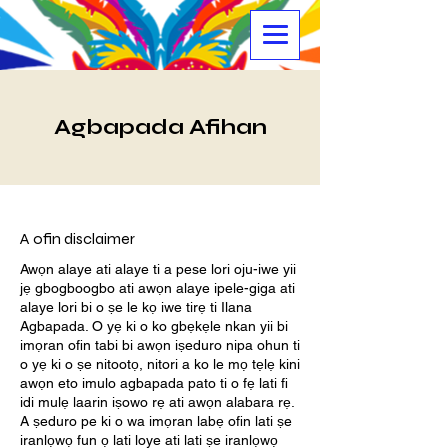
Agbapada Afihan
A ofin disclaimer
Awọn alaye ati alaye ti a pese lori oju-iwe yii
jẹ gbogboogbo ati awọn alaye ipele-giga ati
alaye lori bi o ṣe le kọ iwe tirẹ ti Ilana
Agbapada. O yẹ ki o ko gbẹkẹle nkan yii bi
imọran ofin tabi bi awọn iṣeduro nipa ohun ti
o yẹ ki o ṣe nitootọ, nitori a ko le mọ tẹlẹ kini
awọn eto imulo agbapada pato ti o fẹ lati fi
idi mulẹ laarin iṣowo rẹ ati awọn alabara rẹ.
A ṣeduro pe ki o wa imọran labẹ ofin lati ṣe
iranlọwọ fun ọ lati loye ati lati ṣe iranlọwọ